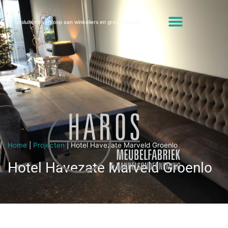
uitsluitend verkoop aan winkeliers en groothandels
Home
|
Projecten
|
Hotel Havezate Marveld Groenlo
Hotel Havezate Marveld Groenlo