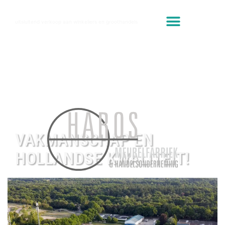
uitsluitend verkoop aan winkeliers en groothandels
VAKMANSCHAP EN
HOLLANDSE KWALITEIT!