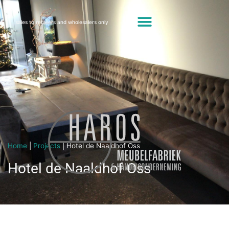
sales to retailers and wholesalers only
Home
|
Projects
|
Hotel de Naaldhof Oss
Hotel de Naaldhof Oss